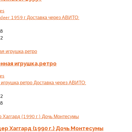
es
ndeer 1959 г Доставка через АВИТО:
48
22
нная игрушка,ретро
es
 игрушка,ретро Доставка через АВИТО:
02
48
дер Хаггард (1990 г.) Дочь Монтесумы