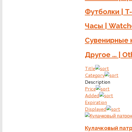
Футболки | T-
Часы | Watc
Сувенирные н
Другое ... | Oth
Title
Category
Description
Price
Added
Expiration
Displayed
Кулачковый патро