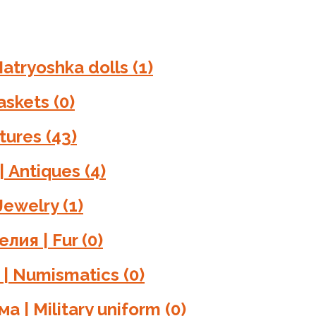
atryoshka dolls
(1)
askets
(0)
ctures
(43)
| Antiques
(4)
Jewelry
(1)
лия | Fur
(0)
 | Numismatics
(0)
а | Military uniform
(0)