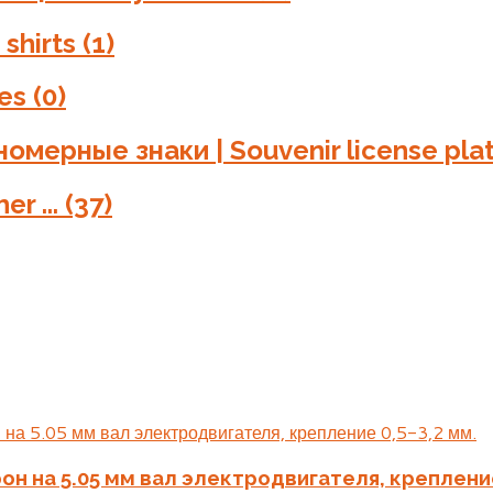
 shirts
(1)
hes
(0)
омерные знаки | Souvenir license pla
er ...
(37)
н на 5.05 мм вал электродвигателя, крепление