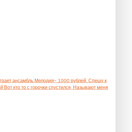
Играет ансамбль Мелодия- 1000 рублей. Спешу к
 Вот кто то с горочки спустился, Называют меня