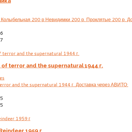
ника
 Колыбельная 200 р Невидимки 200 р. Проклятые 200 р. Д
06
17
 of terror and the supernatural 1944 г.
es
 terror and the supernatural 1944 г. Доставка через АВИТО:
25
05
 Reindeer 1959 г