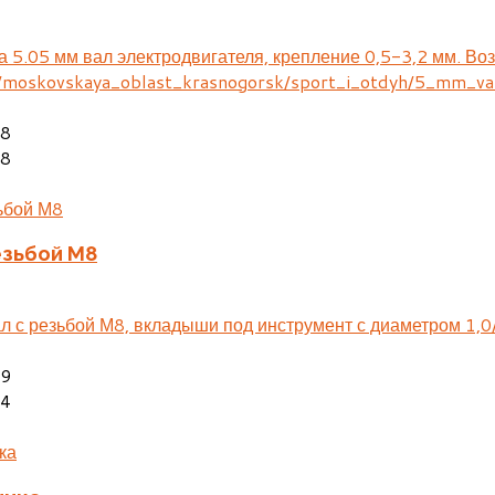
а 5.05 мм вал электродвигателя, крепление 0,5-3,2 мм. Во
u/moskovskaya_oblast_krasnogorsk/sport_i_otdyh/5_mm_va
28
08
езьбой М8
л с резьбой М8, вкладыши под инструмент с диаметром 1,0/
29
44