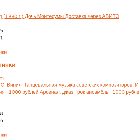
д (1990 г.) Дочь Монтесумы Доставка через АВИТО
05
01
тинки
es
О: Винил: Танцевальная музыка советских композиторов. 
ия- 1000 рублей Арсенал, джаз- рок ансамбль- 1000 рублей
08
06