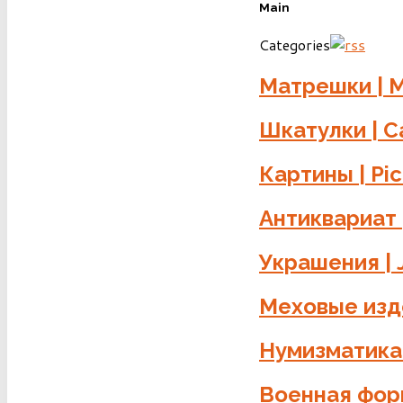
Main
Categories
Матрешки | M
Шкатулки | C
Картины | Pi
Антиквариат 
Украшения | 
Меховые изде
Нумизматика
Военная форм