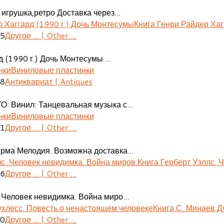
игрушка,ретро Доставка через...
Книга Генри Райдер Хаг
05
Другое ... | Other ...
 (1990 г.) Дочь Монтесумы ...
Виниловые пластинки
08
Антиквариат | Antiques
О: Винил: Танцевальная музыка с...
Виниловые пластинки
41
Другое ... | Other ...
ирма Мелодия. Возможна доставка...
Книга Герберт Уэллс. 
06
Другое ... | Other ...
 Человек невидимка. Война миро...
Книга С. Минаев Д
30
Другое ... | Other ...