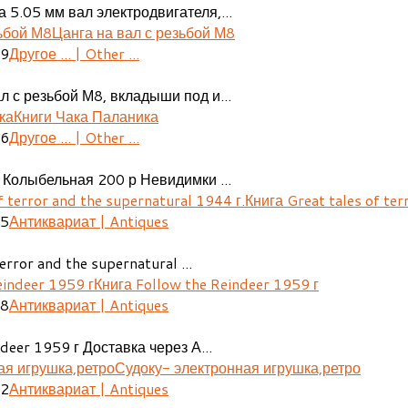
 5.05 мм вал электродвигателя,...
Цанга на вал с резьбой М8
29
Другое ... | Other ...
л с резьбой М8, вкладыши под и...
Книги Чака Паланика
06
Другое ... | Other ...
 Колыбельная 200 р Невидимки ...
Книга Great tales of ter
25
Антиквариат | Antiques
error and the supernatural ...
Книга Follow the Reindeer 1959 г
48
Антиквариат | Antiques
deer 1959 г Доставка через А...
Судоку- электронная игрушка,ретро
02
Антиквариат | Antiques