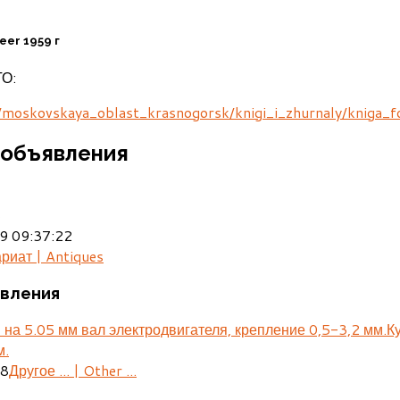
eer 1959 г
ТО:
u/moskovskaya_oblast_krasnogorsk/knigi_i_zhurnaly/knig
объявления
8
9 09:37:22
риат | Antiques
вления
К
м.
28
Другое ... | Other ...