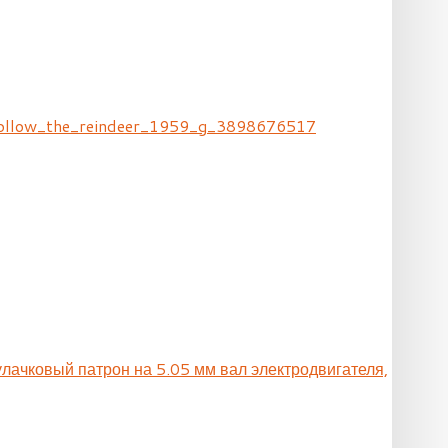
a_follow_the_reindeer_1959_g_3898676517
улачковый патрон на 5.05 мм вал электродвигателя,