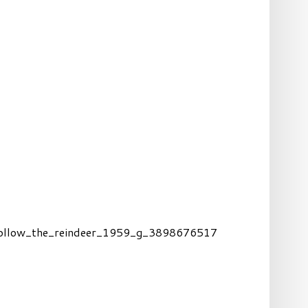
a_follow_the_reindeer_1959_g_3898676517