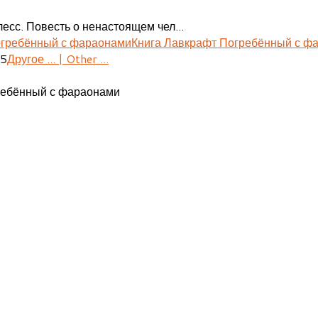
есс. Повесть о ненастоящем чел...
Книга Лавкрафт Погребённый с ф
55
Другое ... | Other ...
ребённый с фараонами